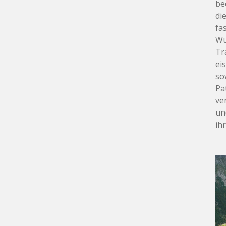
be
di
fa
Wu
Tr
ei
so
Pa
ve
un
ih