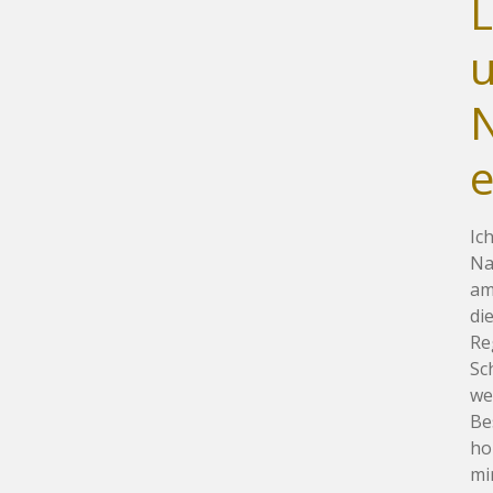
L
N
Ic
Na
am
di
Re
Sc
we
Be
ho
mi