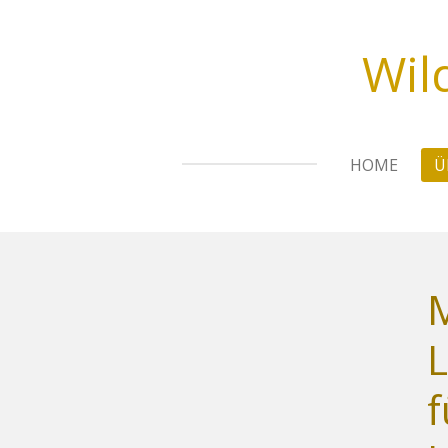
Zum
Hauptinhalt
Wil
springen
HOME
Ü
L
f